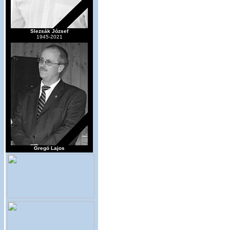
Slezsák József
1945-2021
Gregó Lajos