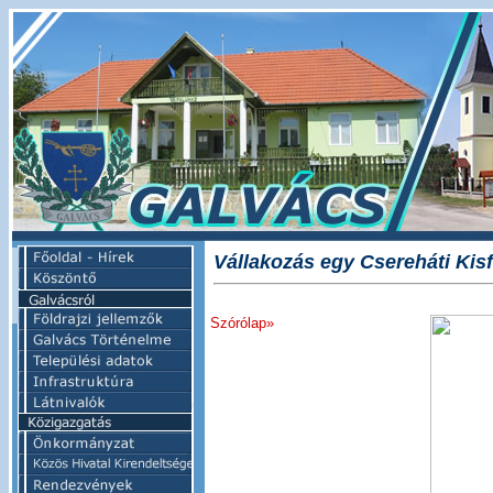
Vállakozás egy Csereháti Kisf
Szórólap»