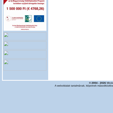
© 2004 - 2026
Minde
A weboldalak tartalmának, képeinek másodközlése