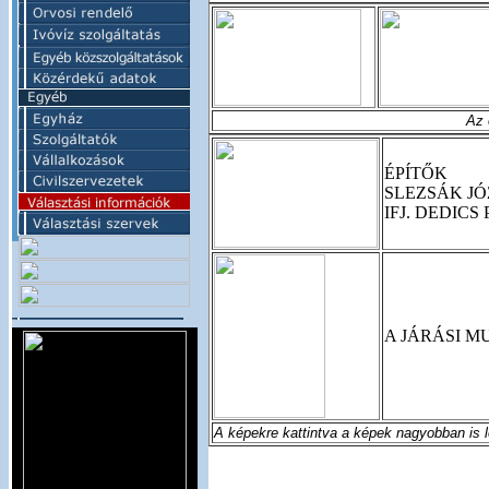
Az 
ÉPÍTŐK
SLEZSÁK JÓ
IFJ. DEDIC
A JÁRÁSI M
A képekre kattintva a képek nagyobban is l