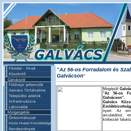
"Az 56-os Forradalom és Sza
Galvácson
"
Megépült
Galvá
"Az 56-os Fo
Galvácson".
Galvács Közs
Emlékbizottsá
nyert. Az emlé
arculatához, e
körbezárt falukö