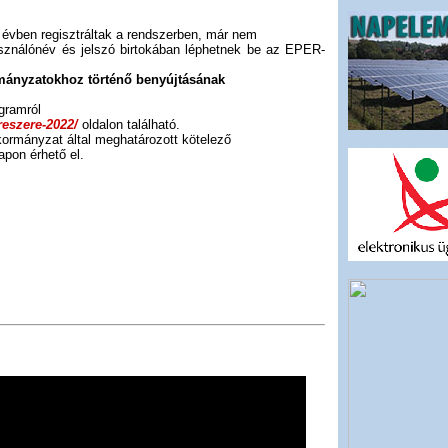
i évben regisztráltak a rendszerben, már nem
használónév és jelszó birtokában léphetnek be az EPER-
rmányzatokhoz történő benyújtásának
gramról
reszere-2022/
oldalon található.
nkormányzat által meghatározott kötelező
pon érhető el.