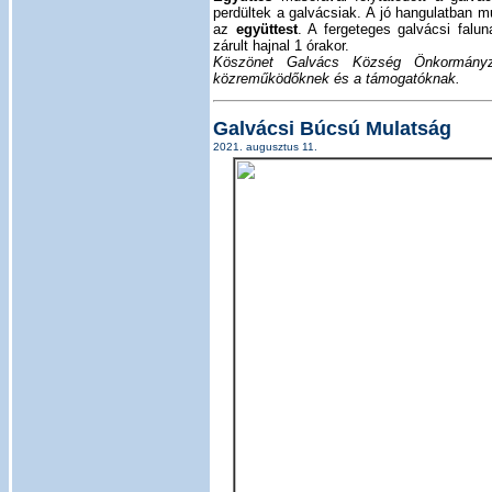
perdültek a galvácsiak. A jó hangulatban m
az
együttest
. A fergeteges galvácsi falun
zárult hajnal 1 órakor.
Köszönet Galvács Község Önkormányzat
közreműködőknek és a támogatóknak.
Galvácsi Búcsú Mulatság
2021. augusztus 11.