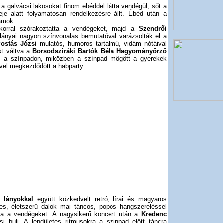
 galvácsi lakosokat finom ebéddel látta vendégül, sőt a
eje alatt folyamatosan rendelkezésre állt. Ébéd után a
ramok.
korral szórakoztatta a vendégeket, majd a
Szendrői
ányai nagyon színvonalas bemutatóval varázsolták el a
ostás Józsi
mulatós, humoros tartalmú, vidám nótáival
ust váltva a
Borsodsziráki Bartók Béla Hagyományőrző
e a színpadon, miközben a színpad mögött a gyerekek
ével megkezdődött a habparty.
 lányokkal
együtt közkedvelt retró, lírai és magyaros
ces, életszerű dalok mai táncos, popos hangszereléssel
álta a vendégeket. A nagysikerű koncert után a
Kredenc
i buli. A lendületes ritmusokra a szinpad előtt táncra