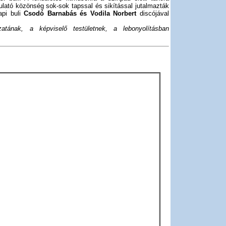
ulató közönség sok-sok tapssal és sikítással jutalmazták
api buli
Csodó Barnabás és Vodila Norbert
discójával
ának, a képviselő testületnek, a lebonyolításban