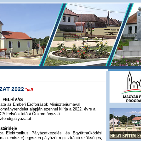
AT 2022
*pdf
FELHÍVÁS
a az Emberi Erőforrások Minisztériumával
ormányrendelet alapján ezennel kiírja a 2022. évre a
 Felsőoktatási Önkormányzati
ztöndíjpályázatot
atárideje
a Elektronikus Pályázatkezelési és Együttműködési
a rendszer) egyszeri pályázói regisztráció szükséges,