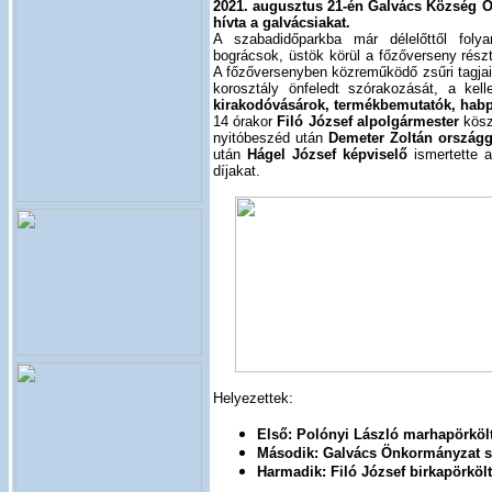
2021. augusztus 21-én Galvács Község 
hívta a galvácsiakat.
A szabadidőparkba már délelőttől foly
bográcsok, üstök körül a főzőverseny rész
A főzőversenyben közreműködő zsűri tagja
korosztály önfeledt szórakozását, a kel
kirakodóvásárok, termékbemutatók, habpa
14 órakor
Filó József alpolgármester
kösz
nyitóbeszéd után
Demeter Zoltán országg
után
Hágel József képviselő
ismertette 
díjakat.
Helyezettek:
Első: Polónyi László marhapörköl
Második: Galvács Önkormányzat s
Harmadik: Filó József birkapörkölt