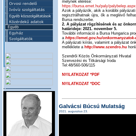
melynek elérése:
https://bursa.emet.hu/paly/palybelep.aspx
Azok a pályázók, akik a korábbi pályázat
regisztrálhatnak újra, ők a meglévő fel
Bursa rendszerbe.
2. A pályázat rögzítésének és az önko
határideje: 2021. november 5.
További információ a Bursa Hungarica pro
a
https://emet.gov.hu/onkormanyzatok-
A pályázati kiírás, valamint a pályázat ö
melléklete a
http://www.szendro.hu
honla
Szendrői Közös Önkormányzati Hivatal
Szervezési és Titkársági Iroda
Tel:48/560-506/115
NYILATKOZAT *PDF
NYILATKOZAT *DOC
Galvácsi Búcsú Mulatság
2021. augusztus 23.