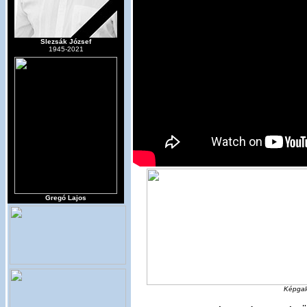
Slezsák József
1945-2021
Gregó Lajos
Képgalé