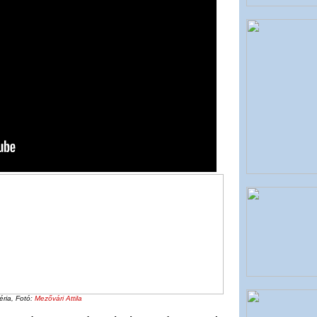
ria, Fotó:
Mezővári Attila