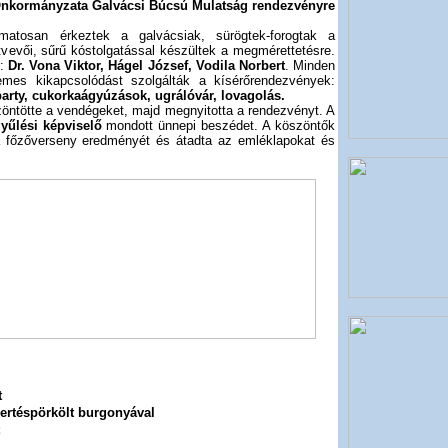
Önkormányzata Galvácsi Búcsú Mulatság rendezvényre
amatosan érkeztek a galvácsiak, sürögtek-forogtak a
tvevői, sűrű kóstolgatással készültek a megmérettetésre.
i:
Dr. Vona Viktor, Hágel József, Vodila Norbert
. Minden
lemes kikapcsolódást szolgálták a kísérőrendezvények:
rty, cukorkaágyúzások, ugrálóvár, lovagolás.
öntötte a vendégeket, majd megnyitotta a rendezvényt. A
yűlési képviselő
mondott ünnepi beszédet. A köszöntők
a főzőverseny eredményét és átadta az emléklapokat és
t
ertéspörkölt burgonyával