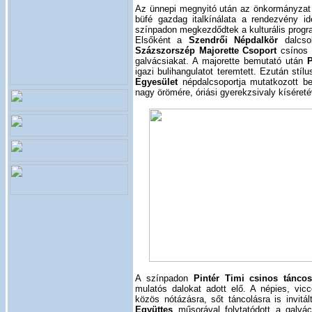
Az ünnepi megnyitó után az önkormányzat a
büfé gazdag italkínálata a rendezvény id
színpadon megkezdődtek a kulturális prog
Elsőként a
Szendrői Népdalkör
dalcso
Százszorszép Majorette Csoport
csínos l
galvácsiakat. A majorette bemutató után
P
igazi bulihangulatot teremtett. Ezután stíl
Egyesület
népdalcsoportja mutatkozott b
nagy örömére, óriási gyerekzsivaly kíséret
A színpadon
Pintér Timi csinos táncos
mulatós dalokat adott elő. A népies, vic
közös nótázásra, sőt táncolásra is invit
Együttes
műsorával folytatódott a galvács