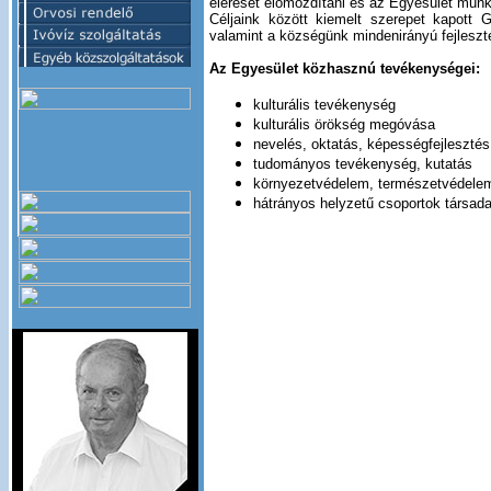
elérését előmozdítani és az Egyesület munk
Céljaink között kiemelt szerepet kapott 
valamint a községünk mindenirányú fejleszt
Az Egyesület közhasznú tevékenységei:
kulturális tevékenység
kulturális örökség megóvása
nevelés, oktatás, képességfejlesztés
tudományos tevékenység, kutatás
környezetvédelem, természetvédelem
hátrányos helyzetű csoportok társad