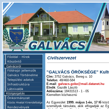
Civilszervezet
"GALVÁCS ÖRÖKSÉGE" Kultur
Cím:
3752 Galvács, Bereg u. 10
Telefon
: 48/460-584
E-mail
:
galvacs.goke@mail.datanet.hu
Elnök
: Gazdik László
Adószáma:
18431513 - 1 - 05
Kiemelten közhasznú
Az Egyesület
1999. május 1-én, 17 fő
közös
személyek társulata, akik elfogadják az Eg