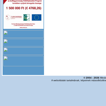
© 2004 - 2026
Minde
A weboldalak tartalmának, képeinek másodközlése