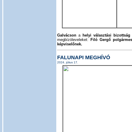
Galvácson
a
helyi választási bizottság
megbízóleveleket:
Filó Gergő polgármest
képviselőnek.
FALUNAPI MEGHÍVÓ
2024. július 17.