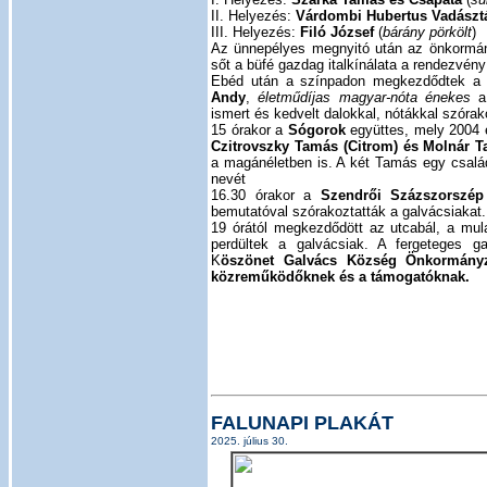
II. Helyezés:
Várdombi Hubertus Vadászt
III. Helyezés:
Filó József
(
bárány pörkölt
)
Az ünnepélyes megnyitó után az önkormány
sőt a büfé gazdag italkínálata a rendezvény 
Ebéd után a színpadon megkezdődtek a k
Andy
,
életműdíjas magyar-nóta énekes
a
ismert és kedvelt dalokkal, nótákkal szóra
15 órakor a
Sógorok
együttes, mely 2004 é
Czitrovszky Tamás (Citrom) és Molnár T
a magánéletben is. A két Tamás egy családb
nevét
16.30 órakor a
Szendrői Százszorszép 
bemutatóval szórakoztatták a galvácsiakat.
19 órától megkezdődött az utcabál, a mula
perdültek a galvácsiak. A fergeteges ga
K
öszönet Galvács Község Önkormányzat
közreműködőknek és a támogatóknak.
FALUNAPI PLAKÁT
2025. július 30.