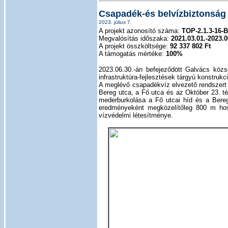
Csapadék-és belvízbiztonság
2023. július 7.
A projekt azonosító száma:
TOP-2.1.3-16-
Megvalósítás időszaka:
2021.03.01.-2023.0
A projekt összköltsége:
92 337 802 Ft
A támogatás mértéke:
100%
2023.06.30.-án befejeződött Galvács közs
infrastruktúra-fejlesztések tárgyú konstruk
A meglévő csapadékvíz elvezető rendszert é
Bereg utca, a Fő utca és az Október 23. tér
mederburkolása a Fő utcai híd és a Bereg
eredményeként megközelítőleg 800 m hoss
vízvédelmi létesítménye.