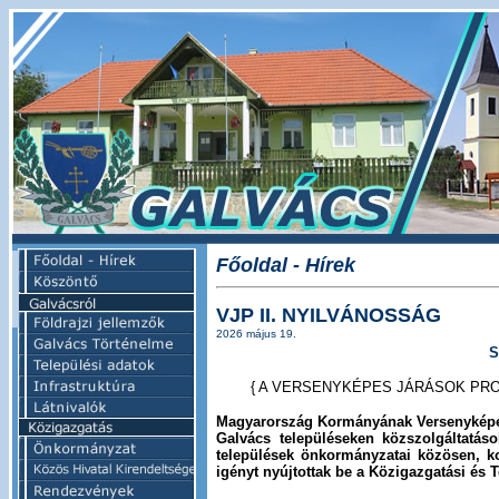
Főoldal - Hírek
VJP II. NYILVÁNOSSÁG
2026 május 19.
S
{ A VERSENYKÉPES JÁRÁSOK PR
Magyarország Kormányának Versenyképe
Galvács településeken közszolgáltatás
települések önkormányzatai közösen, ko
igényt nyújtottak be a Közigazgatási és T