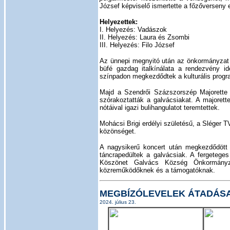
József képviselő ismertette a főzőverseny 
Helyezettek:
I. Helyezés: Vadászok
II. Helyezés: Laura és Zsombi
III. Helyezés: Filo József
Az ünnepi megnyitó után az önkormányzat a
büfé gazdag italkínálata a rendezvény id
színpadon megkezdődtek a kulturális progr
Majd a Szendrői Százszorszép Majorette 
szórakoztatták a galvácsiakat. A majoret
nótáival igazi bulihangulatot teremtettek.
Mohácsi Brigi erdélyi születésű, a Sléger T
közönséget.
A nagysikerű koncert után megkezdődött
táncrapedültek a galvácsiak. A fergetege
Köszönet Galvács Község Önkormányzat
közreműködőknek és a támogatóknak.
MEGBÍZÓLEVELEK ÁTADÁS
2024. július 23.