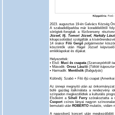
Képgaléria
; Fotó:
2023. augusztus 19-én Galvács Község Önk
A szabadidőparkba már koradélelőttől fol
sörögtek-forogtak a főzőverseny résztve
József, Ifj. Tomori József, Harkály Lász
kikapcsolódást szolgálták a kísérőrendezvén
14 órakor
Filó Gergő
polgármester
köszön
köszöntők után Hágel József képviselő
emléklapokat és díjakat.
Helyezettek:
• Első:
Muci és csapata
(
Szarvaspörkölt ta
• Második:
Orosz László
(
Töltött káposzta
• Harmadik:
Mentősök
(
Babgulyás
)
Különdíj: Szabó + Filó ifjú csapat (Amerikai
Az ünnepi megnyitó után az önkormányzat a
büfé gazdag italkínálata a rendezvény id
színpadon megkezdődtek a kulturális prog
Elsőként a
Sihell Ferry
szórakoztatta a
Csoport
csínos lányai nagyon színvonalas 
bemutató után
ROBERTO
mulatós, vidám nó
A nagysikerű koncert után megkezdődött