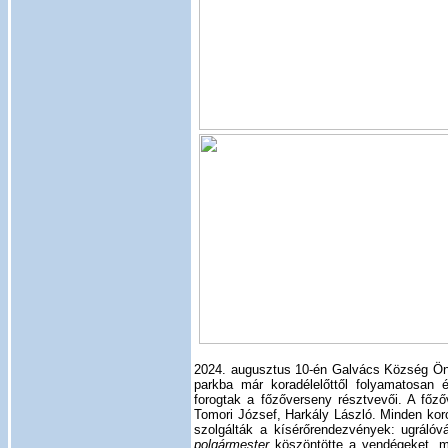
2024. augusztus 10-én Galvács Község Ön
parkba már koradélelőttől folyamatosan é
forogtak a főzőverseny résztvevői. A főző
Tomori József, Harkály László. Minden kor
szolgálták a kísérőrendezvények: ugrálóvá
polgármester
köszöntötte a vendégeket, m