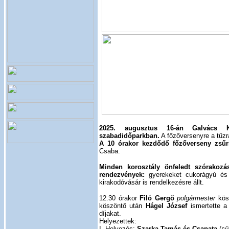
2025. augusztus 16-án Galvács K
szabadidőparkban.
A főzőversenyre a tűzr
A 10 órakor kezdődő főzőverseny zsűri
Csaba.
Minden korosztály önfeledt szórakozás
rendezvények:
gyerekeket cukorágyú és u
kirakodóvásár is rendelkezésre állt.
12.30 órakor
Filó Gergő
polgármester
kösz
köszöntő után
Hágel József
ismertette a
díjakat.
Helyezettek:
I. Helyezés:
Szarka Tamás és Csapata
(
sü