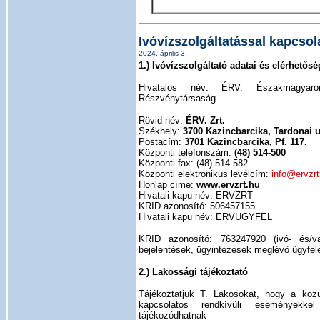
Ivóvízszolgáltatással kapcsol
2024. április 3.
1.) Ivóvízszolgáltató adatai és elérhetősé
Hivatalos név: ÉRV. Északmagyaro
Részvénytársaság
Rövid név:
ÉRV. Zrt.
Székhely:
3700 Kazincbarcika, Tardonai u
Postacím:
3701 Kazincbarcika, Pf. 117.
Központi telefonszám:
(48) 514-500
Központi fax: (48) 514-582
Központi elektronikus levélcím:
info@ervzrt
Honlap címe:
www.ervzrt.hu
Hivatali kapu név: ERVZRT
KRID azonosító: 506457155
Hivatali kapu név: ERVUGYFEL
KRID azonosító: 763247920 (ivó- és/va
bejelentések, ügyintézések meglévő ügyfel
2.) Lakossági tájékoztató
Tájékoztatjuk T. Lakosokat, hogy a közüz
kapcsolatos rendkívüli események
tájékozódhatnak