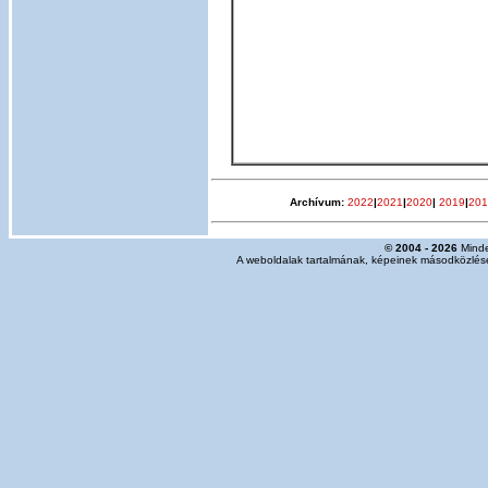
Archívum:
2022
|
2021
|
2020
|
2019
|
201
© 2004 - 2026
Minde
A weboldalak tartalmának, képeinek másodközlése