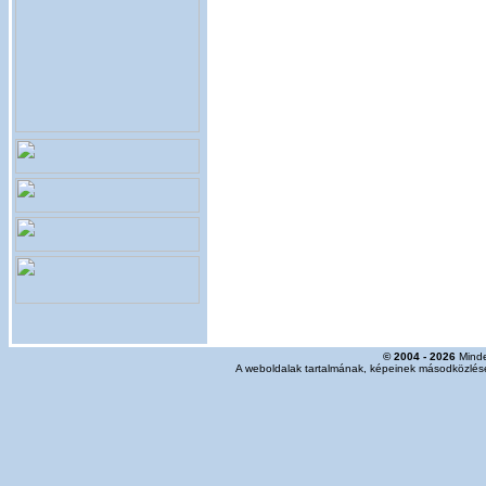
© 2004 - 2026
Minde
A weboldalak tartalmának, képeinek másodközlése