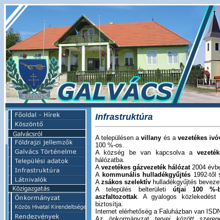
Infrastruktúra
A településen a
villany
és a
vezetékes ivó
100 %-os.
A község be van kapcsolva a
vezeték
hálózatba.
A
vezetékes gázvezeték hálózat
2004 évben
A
kommunális hulladékgyűjtés
1992-től 
A
zsákos szelektív
hulladékgyűjtés bevezet
A település belterületi
útjai 100 %-b
aszfaltozottak
. A gyalogos közlekedést e
biztosítja.
Internet elérhetőség a Faluházban van ISDN
Az önkormányzat
tervei között szerep